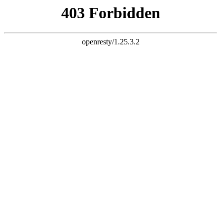
K8·凯发中国一触即发
首页
全屋整体
厨柜系列
门墙系列
居家灵感
联系我们
全屋整体
厨柜系列